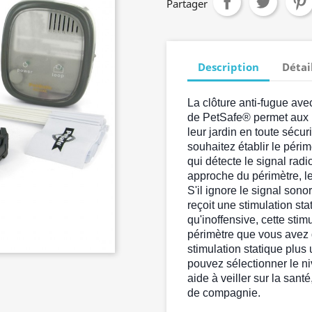
Partager
Description
Détai
La clôture anti-fugue ave
de PetSafe® permet aux pe
leur jardin en toute sécur
souhaitez établir le périm
qui détecte le signal radi
approche du périmètre, l
S'il ignore le signal sonor
reçoit une stimulation st
qu'inoffensive, cette stim
périmètre que vous avez 
stimulation statique plu
pouvez sélectionner le n
aide à veiller sur la sant
de compagnie.