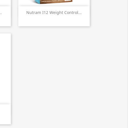
Aperçu rapide

.
Nutram I12 Weight Control...