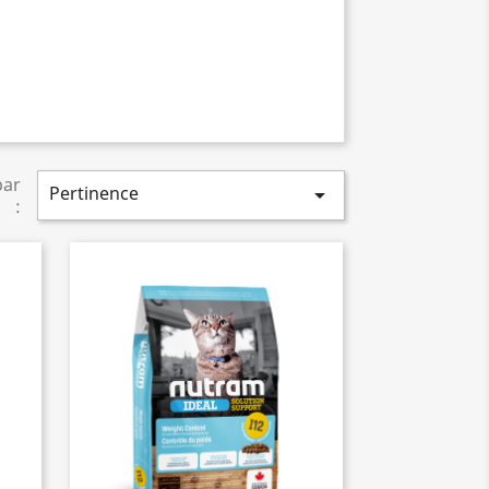
par
Pertinence

: